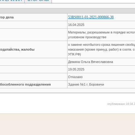
53RS0011-01-2021-000866-38
ор дела
16.04.2025
Материалы, разрешаемым в порядке испол
уголовном производстве
о замене неотбытого срока лишения своб
ходатайства, жалобы
наказания (кроме принуд. работ) в соотв. со
УПК РФ)
Демина Ольга Вячеславовна
19.05.2025
Отказано
обособленного подразделения
Здание №1 г. Боровичи
опубликовано 16.04.2