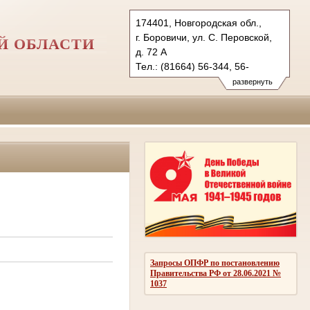
174401, Новгородская обл.,
г. Боровичи, ул. С. Перовской,
Й ОБЛАСТИ
д. 72 А
Тел.: (81664) 56-344, 56-
027 (ф.)
развернуть
borovichsky.nvg@sudrf.ru
Запросы ОПФР по постановлению
Правительства РФ от 28.06.2021 №
1037