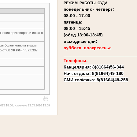
РЕЖИМ РАБОТЫ СУДА
понедельник - четверг:
08:00 - 17:00
пятница:
08:00 - 15:45
нения приговоров и иные в
(обед 13:00-13:45)
выходные дни:
оды более мягким видом
суббота, воскресенье
 ст.80 УК РФ (п.5 ст.397
______________________________
Телефоны:
Канцелярия: 8(81664)56-344
Нач. отдела:
8(81664)49-180
СМИ тел/факс: 8(81664)49-258
025 18:00, изменено 23.05.2026 13:09